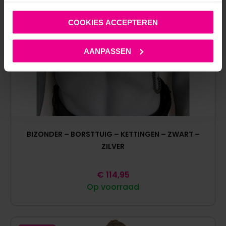
COOKIES ACCEPTEREN
AANPASSEN
BIZONDER – BORSTTUIG – KETTINGEN – ZWART –
ZILVER
€
114,95
Op voorraad