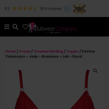
9.2
854 reviews
0
0
Home
/
Vrouw
/
Vrouwen kleding
/
Topjes
/ Patrice
Catanzaro – Jade – Brassiere – Lak – Rood