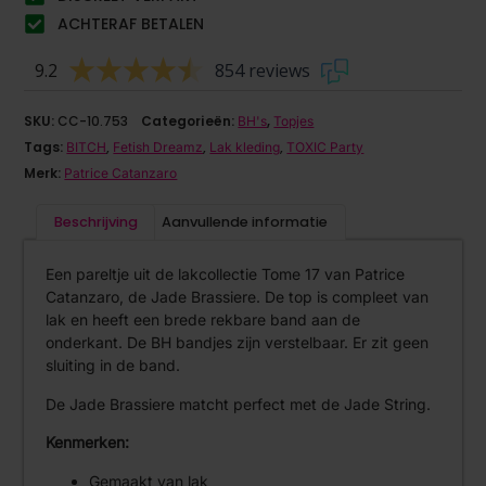
ACHTERAF BETALEN
9.2
854 reviews
SKU:
CC-10.753
Categorieën:
,
BH's
Topjes
Tags:
,
,
,
BITCH
Fetish Dreamz
Lak kleding
TOXIC Party
Merk:
Patrice Catanzaro
Beschrijving
Aanvullende informatie
Een pareltje uit de lakcollectie Tome 17 van Patrice
Catanzaro, de Jade Brassiere. De top is compleet van
lak en heeft een brede rekbare band aan de
onderkant. De BH bandjes zijn verstelbaar. Er zit geen
sluiting in de band.
De Jade Brassiere matcht perfect met de Jade String.
Kenmerken:
Gemaakt van lak