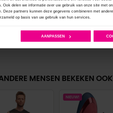
MAISON CATANZARO
FETISH ROKJE – MAISON 
. Ook delen we informatie over uw gebruik van onze site met on
e. Deze partners kunnen deze gegevens combineren met andere i
Vanaf
€
54,95
Vanaf
€
44,
erzameld op basis van uw gebruik van hun services.
Op voorraad
Op voorraad
AANPASSEN
CO
ANDERE MENSEN BEKEKEN OOK
NIEUW!