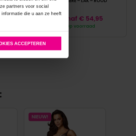
CATANZARO
BRASSIERE – LAK – ROOD
ze partners voor social
nformatie die u aan ze heeft
95
Vanaf
€
54,95
Op voorraad
OKIES ACCEPTEREN
:
NIEUW!