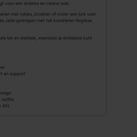
rgt voor een strakke en cleane look.
neren met rokjes, broeken of onder een jurk voor
de Jade gedragen met het kunstleren Reglisse
als lak en wetlook, waardoor je eindeloos kunt
eer
rt en support
design
outfits
t 4XL