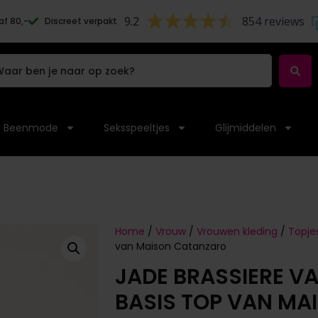
9.2
854 reviews
af 80,-
Discreet verpakt
Beenmode
Seksspeeltjes
Glijmiddelen
Home
/
Vrouw
/
Vrouwen kleding
/
Topje
van Maison Catanzaro
JADE BRASSIERE V
BASIS TOP VAN M