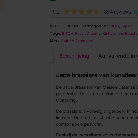
9.2
854 reviews
SKU:
CC-10.829
Categorieën:
,
BH's
Topjes
Tags:
,
,
,
BITCH
Fetish Dreamz
Kinky on the Beach
Merk:
Patrice Catanzaro
Beschrijving
Aanvullende in
Jade brassiere van kunstlee
De Jade Brassiere van Maison Catanzaro
garderobe. Deze top combineert een mini
uitstraling.
De brassiere is volledig uitgevoerd in h
lichaam. De brede elastische band onder
comfortabele pasvorm.
Dankzij de verstelbare schouderbandjes 