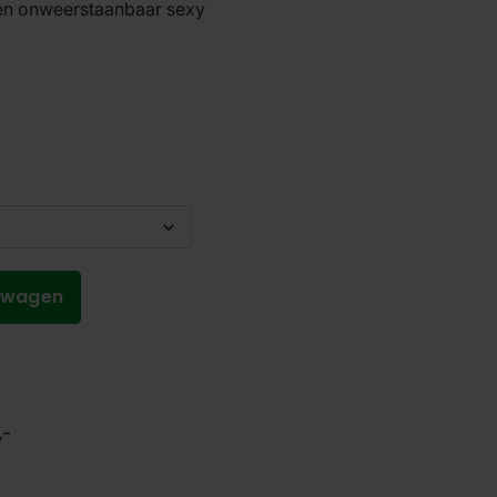
h en onweerstaanbaar sexy
lwagen
,-