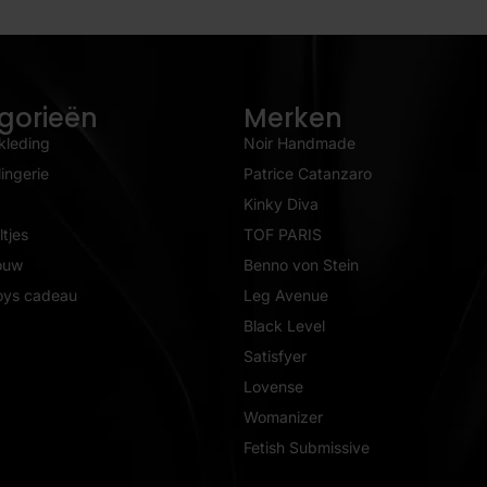
gorieën
Merken
kleding
Noir Handmade
ingerie
Patrice Catanzaro
Kinky Diva
tjes
TOF PARIS
ouw
Benno von Stein
oys cadeau
Leg Avenue
Black Level
Satisfyer
Lovense
Womanizer
Fetish Submissive