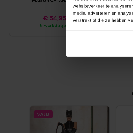
MAISON CATANZARO
– 
websiteverkeer te analyseren
media, adverteren en analys
€
54,95
verstrekt of die ze hebben v
5 werkdagen
SALE!