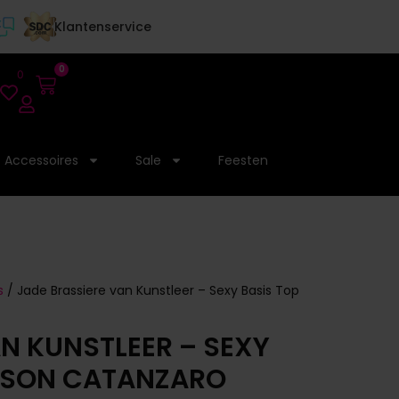
Klantenservice
0
0
Accessoires
Sale
Feesten
s
/ Jade Brassiere van Kunstleer – Sexy Basis Top
AN KUNSTLEER – SEXY
AISON CATANZARO