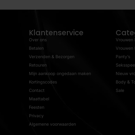
Klantenservice
Cate
Over ons
Vrouwen 
Betalen
Vrouwen l
Verzenden & Bezorgen
Panty’s
Retouren
Seksspeel
Mijn aankoop ongedaan maken
Nieuw vr
Kortingscodes
Body & T
Contact
Sale
Maattabel
Feesten
Privacy
Algemene voorwaarden