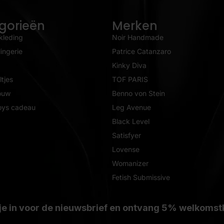
gorieën
Merken
kleding
Noir Handmade
ingerie
Patrice Catanzaro
Kinky Diva
tjes
TOF PARIS
ouw
Benno von Stein
oys cadeau
Leg Avenue
Black Level
Satisfyer
Lovense
Womanizer
Fetish Submissive