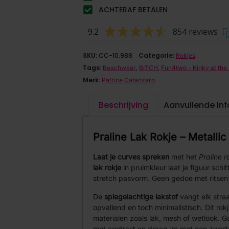
ACHTERAF BETALEN
9.2
854 reviews
SKU:
CC-10.988
Categorie:
Rokjes
Tags:
,
,
Beachwear
BITCH
Fun4two - Kinky at the
Merk:
Patrice Catanzaro
Beschrijving
Aanvullende in
Praline Lak Rokje – Metallic
Laat je curves spreken
met het
Praline r
lak rokje
in pruimkleur laat je figuur sch
stretch pasvorm. Geen gedoe met ritsen of
De
spiegelachtige lakstof
vangt elk straa
opvallend en toch minimalistisch. Dit ro
materialen zoals lak, mesh of wetlook. G
met contrast en draag ‘m met een zwarte