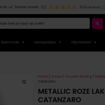
9.2
854 reviews
af 80,-
Discreet verpakt
Beenmode
Seksspeeltjes
Glijmiddelen
Home
/
Vrouw
/
Vrouwen kleding
/
Rokje
Catanzaro
METALLIC ROZE LAK
CATANZARO