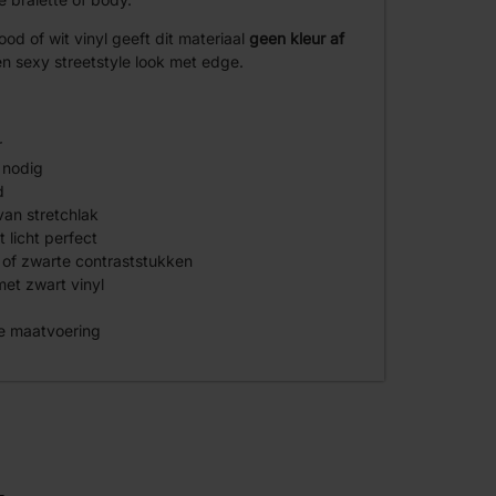
rood of wit vinyl geeft dit materiaal
geen kleur af
en sexy streetstyle look met edge.
r
g nodig
d
an stretchlak
 licht perfect
 of zwarte contraststukken
met zwart vinyl
ze maatvoering