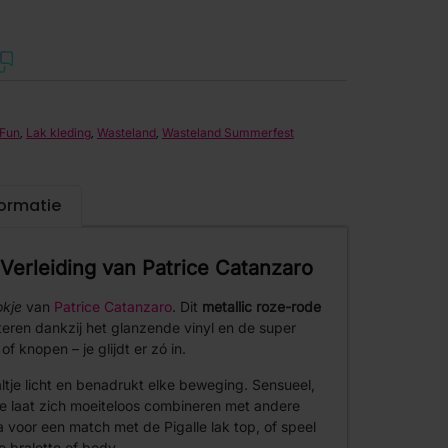
,
,
,
 Fun
Lak kleding
Wasteland
Wasteland Summerfest
formatie
 Verleiding van Patrice Catanzaro
okje
van
Patrice Catanzaro
. Dit
metallic roze-rode
itteren dankzij het glanzende vinyl en de super
 knopen – je glijdt er zó in.
ltje licht en benadrukt elke beweging. Sensueel,
kje laat zich moeiteloos combineren met andere
a voor een match met de Pigalle lak top, of speel
 bralette of body.