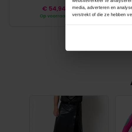
websiteverkeer te analyseren
€
54,94
media, adverteren en analys
verstrekt of die ze hebben v
Op voorraad