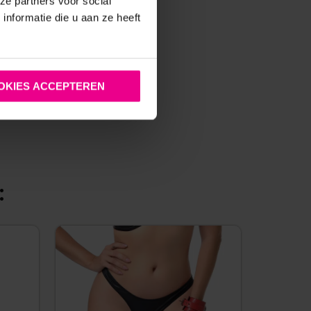
ze partners voor social
nformatie die u aan ze heeft
OKIES ACCEPTEREN
: