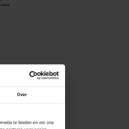
...
Over
 media te bieden en om ons