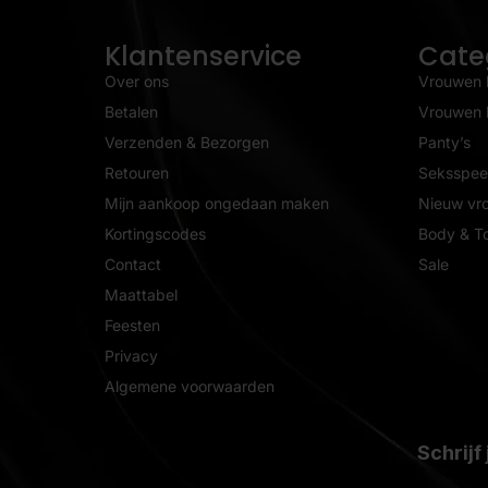
Klantenservice
Cate
Over ons
Vrouwen 
Betalen
Vrouwen l
Verzenden & Bezorgen
Panty’s
Retouren
Seksspeel
Mijn aankoop ongedaan maken
Nieuw vr
Kortingscodes
Body & T
Contact
Sale
Maattabel
Feesten
Privacy
Algemene voorwaarden