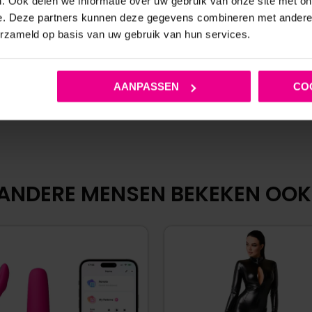
. Ook delen we informatie over uw gebruik van onze site met on
€
9,95
e. Deze partners kunnen deze gegevens combineren met andere i
erzameld op basis van uw gebruik van hun services.
Op voorraad
AANPASSEN
CO
ANDERE MENSEN BEKEKEN OOK