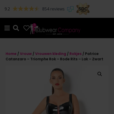
9.2
854 reviews
0
0
Home
/
Vrouw
/
Vrouwen kleding
/
Rokjes
/ Patrice
Catanzaro – Triomphe Rok – Rode Rits – Lak – Zwart