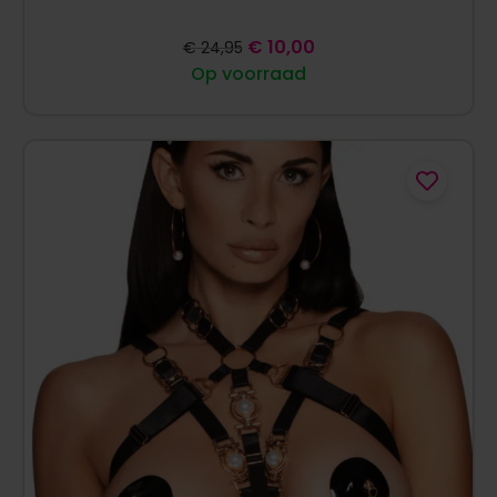
€
10,00
€
24,95
Op voorraad