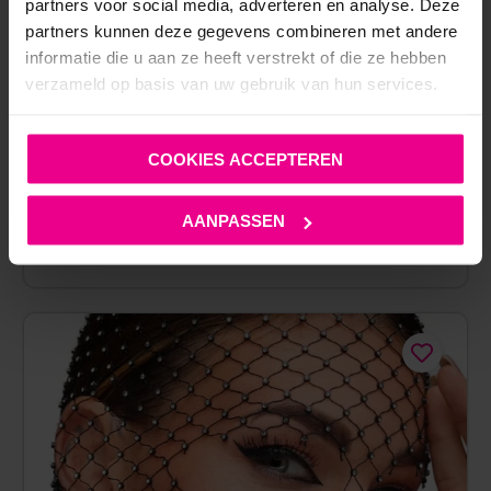
partners voor social media, adverteren en analyse. Deze
partners kunnen deze gegevens combineren met andere
informatie die u aan ze heeft verstrekt of die ze hebben
verzameld op basis van uw gebruik van hun services.
STRASS CHOKER – BAD KITTY
COOKIES ACCEPTEREN
€
24,95
AANPASSEN
Op voorraad