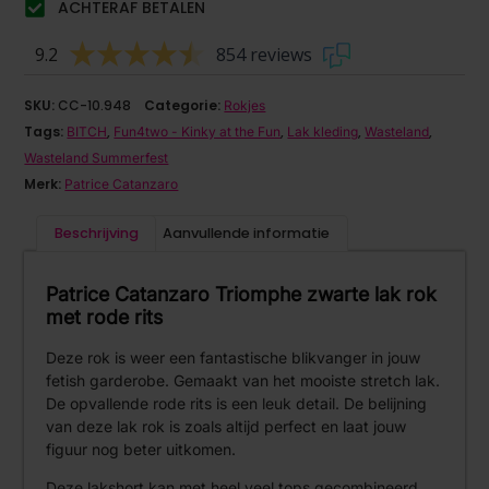
ACHTERAF BETALEN
9.2
854 reviews
SKU:
CC-10.948
Categorie:
Rokjes
Tags:
,
,
,
,
BITCH
Fun4two - Kinky at the Fun
Lak kleding
Wasteland
Wasteland Summerfest
Merk:
Patrice Catanzaro
Beschrijving
Aanvullende informatie
Patrice Catanzaro Triomphe zwarte lak rok
met rode rits
Deze rok is weer een fantastische blikvanger in jouw
fetish garderobe. Gemaakt van het mooiste stretch lak.
De opvallende rode rits is een leuk detail. De belijning
van deze lak rok is zoals altijd perfect en laat jouw
figuur nog beter uitkomen.
Deze lakshort kan met heel veel tops gecombineerd