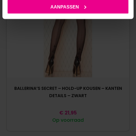
AANPASSEN
BALLERINA’S SECRET – HOLD-UP KOUSEN – KANTEN
DETAILS – ZWART
€
21,95
Op voorraad