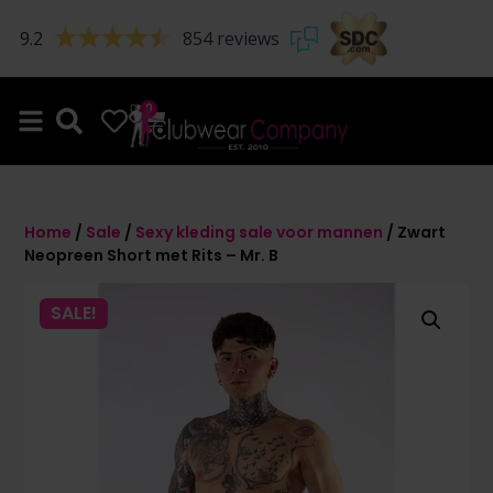
9.2
854 reviews
0
0
Home
/
Sale
/
Sexy kleding sale voor mannen
/ Zwart
Neopreen Short met Rits – Mr. B
SALE!