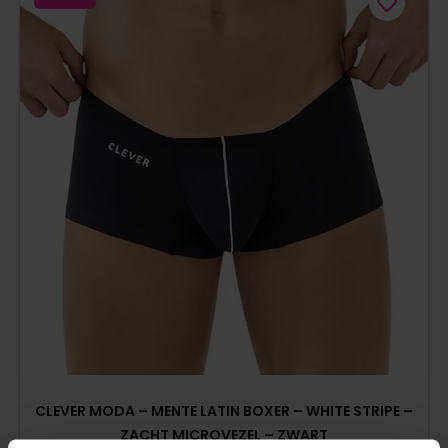
CLEVER MODA – MENTE LATIN BOXER – WHITE STRIPE –
ZACHT MICROVEZEL – ZWART