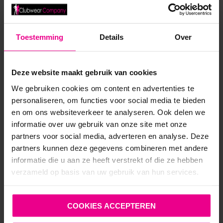
€
10,00
€
29,95
Op voorraad
Toestemming
Details
Over
Deze website maakt gebruik van cookies
We gebruiken cookies om content en advertenties te
personaliseren, om functies voor social media te bieden
en om ons websiteverkeer te analyseren. Ook delen we
informatie over uw gebruik van onze site met onze
ANDERE MENSEN BEKEKEN OOK:
partners voor social media, adverteren en analyse. Deze
partners kunnen deze gegevens combineren met andere
informatie die u aan ze heeft verstrekt of die ze hebben
verzameld op basis van uw gebruik van hun services.
COOKIES ACCEPTEREN