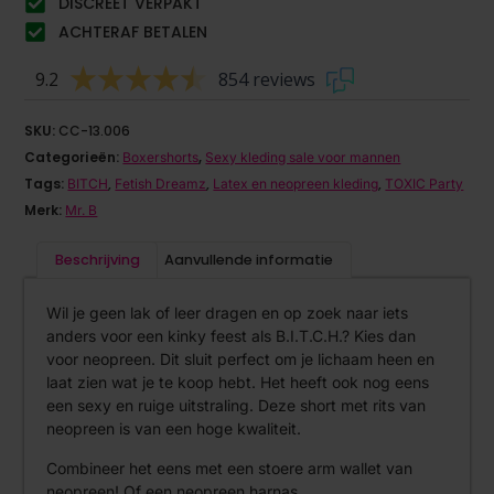
DISCREET VERPAKT
ACHTERAF BETALEN
9.2
854 reviews
SKU:
CC-13.006
Categorieën:
,
Boxershorts
Sexy kleding sale voor mannen
Tags:
,
,
,
BITCH
Fetish Dreamz
Latex en neopreen kleding
TOXIC Party
Merk:
Mr. B
Beschrijving
Aanvullende informatie
Wil je geen lak of leer dragen en op zoek naar iets
anders voor een kinky feest als B.I.T.C.H.? Kies dan
voor neopreen. Dit sluit perfect om je lichaam heen en
laat zien wat je te koop hebt. Het heeft ook nog eens
een sexy en ruige uitstraling. Deze short met rits van
neopreen is van een hoge kwaliteit.
Combineer het eens met een stoere arm wallet van
neopreen! Of een neopreen harnas.