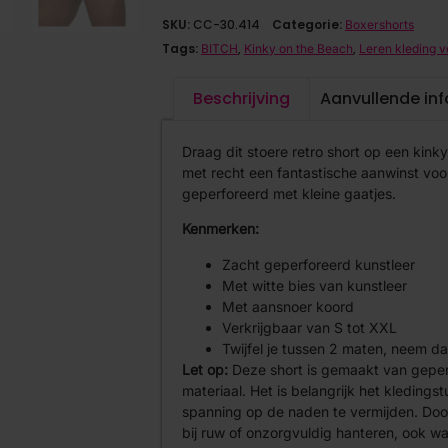
SKU:
CC-30.414
Categorie:
Boxershorts
Tags:
,
,
BITCH
Kinky on the Beach
Leren kleding 
Beschrijving
Aanvullende in
Draag dit stoere retro short op een kinky
met recht een fantastische aanwinst voor
geperforeerd met kleine gaatjes.
Kenmerken:
Zacht geperforeerd kunstleer
Met witte bies van kunstleer
Met aansnoer koord
Verkrijgbaar van S tot XXL
Twijfel je tussen 2 maten, neem d
Let op:
Deze short is gemaakt van geper
materiaal. Het is belangrijk het kledings
spanning op de naden te vermijden. Door
bij ruw of onzorgvuldig hanteren, ook w