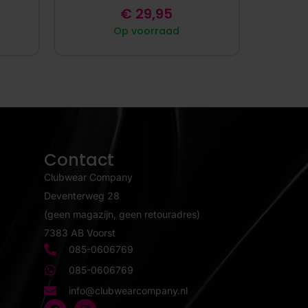
€
29,95
Op voorraad
Contact
Clubwear Company
Deventerweg 28
(geen magazijn, geen retouradres)
7383 AB Voorst
085-0606769
085-0606769
info@clubwearcompany.nl