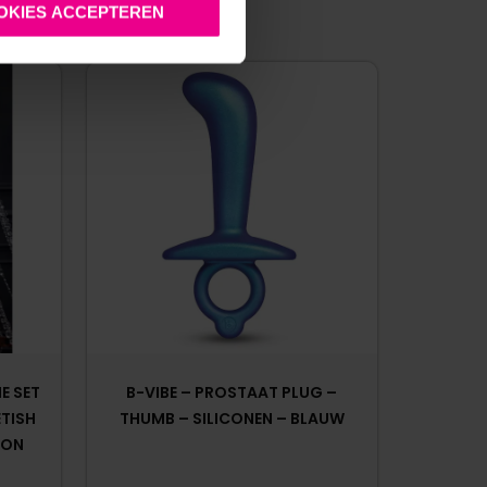
:
OKIES ACCEPTEREN
E SET
B-VIBE – PROSTAAT PLUG –
ETISH
THUMB – SILICONEN – BLAUW
ION