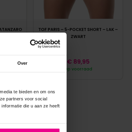
CATANZARO
TOF PARIS – 5-POCKET SHORT – LAK –
ZWART
€
89,95
Over
Op voorraad
 media te bieden en om ons
ze partners voor social
nformatie die u aan ze heeft