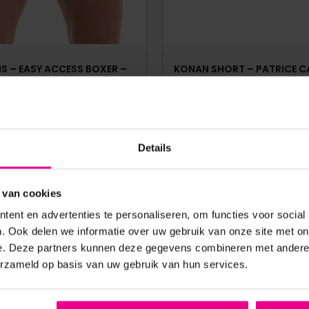
IS – EASY ACCESS BOXER –
KONAN SHORT – PATRICE 
ARE POUCH – LAK – ZWART
€
54,95
€
64,95
Details
Op voorraad
Op voorraad
 van cookies
ent en advertenties te personaliseren, om functies voor social
. Ook delen we informatie over uw gebruik van onze site met on
e. Deze partners kunnen deze gegevens combineren met andere i
erzameld op basis van uw gebruik van hun services.