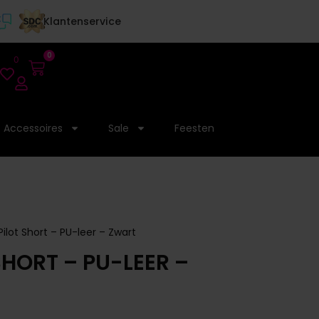
Klantenservice
0
0
Accessoires
Sale
Feesten
ilot Short – PU-leer – Zwart
SHORT – PU-LEER –