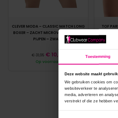
CLEVER MODA – CLASSIC MATCH LONG
TOF PAR
BOXER – ZACHT MICROVEZEL – LANGE
AFNEEMB
PIJPEN – ZWART
€
10,00
€
31,95
Toestemming
Op voorraad
Deze website maakt gebruik
We gebruiken cookies om cont
websiteverkeer te analyseren
media, adverteren en analys
verstrekt of die ze hebben v