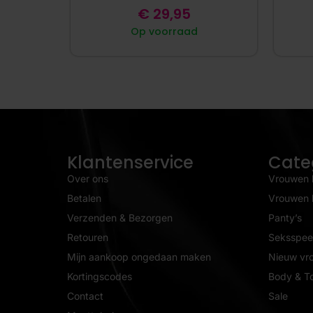
€
29,95
Op voorraad
Klantenservice
Cate
Over ons
Vrouwen 
Betalen
Vrouwen l
Verzenden & Bezorgen
Panty’s
Retouren
Seksspeel
Mijn aankoop ongedaan maken
Nieuw vr
Kortingscodes
Body & T
Contact
Sale