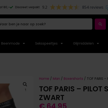
9.2
854 reviews
af 80,-
Discreet verpakt
Beenmode
Seksspeeltjes
Glijmiddelen
Home
/
Man
/
Boxershorts
/ TOF PARIS – P
TOF PARIS – PILOT 
ZWART
€
64,95