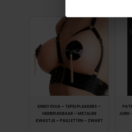
KINKY DIVA – TEPELPLAKKERS –
PAT
HERBRUIKBAAR – METALEN
JURK 
KWASTJE – PAILLETTEN – ZWART