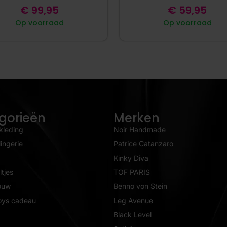
€
99,95
€
59,95
Op voorraad
Op voorraad
gorieën
Merken
kleding
Noir Handmade
ingerie
Patrice Catanzaro
Kinky Diva
tjes
TOF PARIS
ouw
Benno von Stein
oys cadeau
Leg Avenue
Black Level