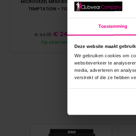
MICROVEZEL MESH BOXERSHORT
TOF PARIS
TEMPTATION – TOF PARIS
Toestemming
€
24,95
€
44,95
Op voorraad
Deze website maakt gebruik
We gebruiken cookies om cont
websiteverkeer te analyseren
media, adverteren en analys
verstrekt of die ze hebben v