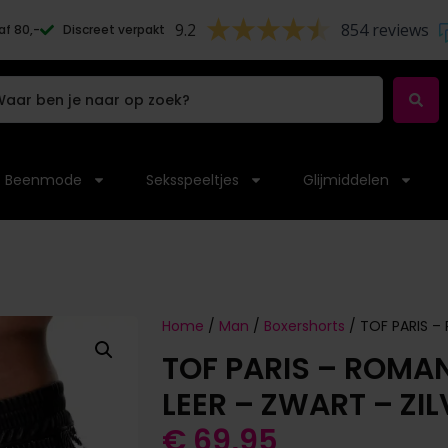
9.2
854 reviews
af 80,-
Discreet verpakt
Beenmode
Seksspeeltjes
Glijmiddelen
Home
/
Man
/
Boxershorts
/ TOF PARIS – 
TOF PARIS – ROMA
LEER – ZWART – ZIL
€
69,95