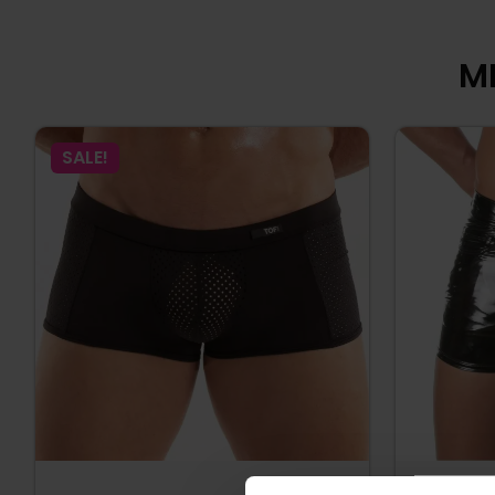
MI
SALE!