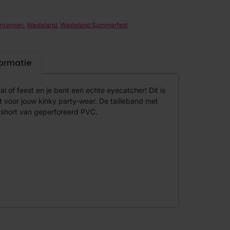
,
,
r mannen
Wasteland
Wasteland Summerfest
formatie
al of feest en je bent een echte eyecatcher! Dit is
t voor jouw kinky party-wear. De tailleband met
e short van geperforeerd PVC.