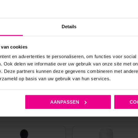
 – 5-POCKET SHORT – LAK –
CLEVER MODA – HEAVENLY
ZWART
BOXERSHORT – ORGANISCH
ZWART
Details
€
10,0
€
89,95
€
29,95
Op voorraad
Op voorraad
 van cookies
ent en advertenties te personaliseren, om functies voor social
. Ook delen we informatie over uw gebruik van onze site met on
e. Deze partners kunnen deze gegevens combineren met andere i
erzameld op basis van uw gebruik van hun services.
AANPASSEN
CO
ANDERE MENSEN BEKEKEN OOK