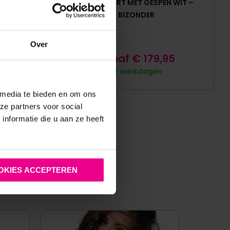
 TRUNKS –
LEREN SHORT MET GESPEN WIT –
 KATOEN –
BIZONDER
Over
0
Vanaf
€
179,95
10 werkdagen
 media te bieden en om ons
ze partners voor social
nformatie die u aan ze heeft
OKIES ACCEPTEREN
: