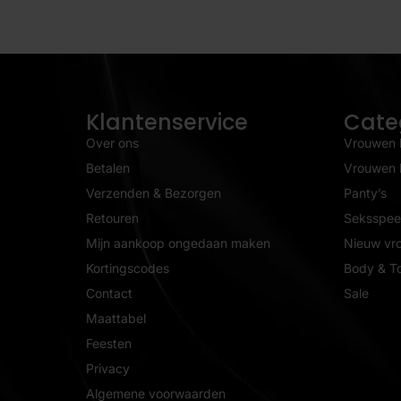
Klantenservice
Cate
Over ons
Vrouwen 
Betalen
Vrouwen l
Verzenden & Bezorgen
Panty’s
Retouren
Seksspeel
Mijn aankoop ongedaan maken
Nieuw vr
Kortingscodes
Body & T
Contact
Sale
Maattabel
Feesten
Privacy
Algemene voorwaarden