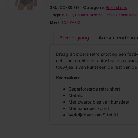
SKU:
CC-30.817
Categorie:
Boxershorts
Tags:
,
,
BITCH
Boudoir Bizarre
Leren kleding voo
Merk:
TOF PARIS
Beschrijving
Aanvullende in
Draag dit stoere retro short op een festiv
echt met recht een fantastische aanwins
touwtjes is van kunstleer, de rest van d
Kenmerken:
Geperforeerde retro short
Metalic
Met zwarte bies van kunstleer
Met aansnoer koord
Verkrijgbaar van S tot XL