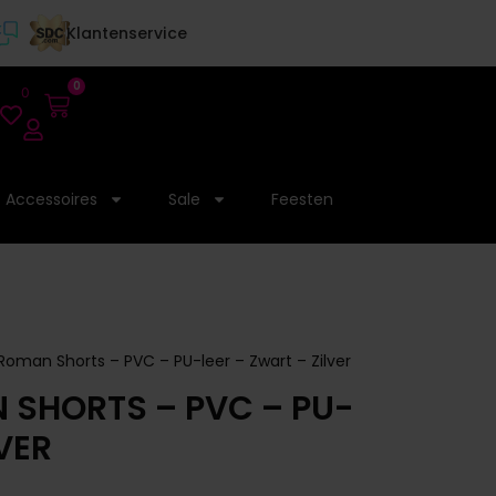
Klantenservice
0
0
Accessoires
Sale
Feesten
Roman Shorts – PVC – PU-leer – Zwart – Zilver
N SHORTS – PVC – PU-
VER