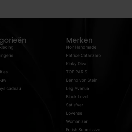
gorieën
Merken
kleding
Noir Handmade
ingerie
Patrice Catanzaro
Kinky Diva
tjes
TOF PARIS
ouw
Benno von Stein
oys cadeau
Leg Avenue
Black Level
Satisfyer
Lovense
Womanizer
Fetish Submissive