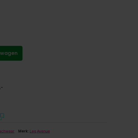
lwagen
,-
Merk:
achwear
Leg Avenue