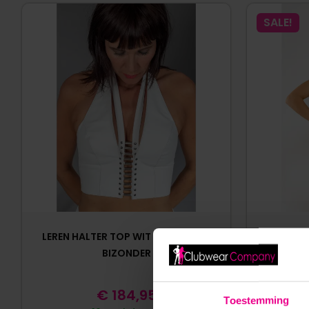
SALE!
LEREN HALTER TOP WIT BIZONDER –
BENNO VO
BIZONDER
€
184,95
Toestemming