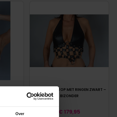
ZONDER
LEREN HALTER TOP MET RINGEN ZWART –
BIZONDER
€
179,95
Over