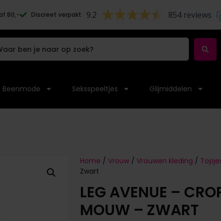
9.2
854 reviews
af 80,-
Discreet verpakt
Beenmode
Seksspeeltjes
Glijmiddelen
Home
/
Vrouw
/
Vrouwen kleding
/
Topje
Zwart
LEG AVENUE – CROP
MOUW – ZWART