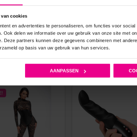
Op voorraad
10 werkdagen
 van cookies
ent en advertenties te personaliseren, om functies voor social
. Ook delen we informatie over uw gebruik van onze site met on
e. Deze partners kunnen deze gegevens combineren met andere i
erzameld op basis van uw gebruik van hun services.
ANDERE MENSEN BEKEKEN OOK
AANPASSEN
CO
E!