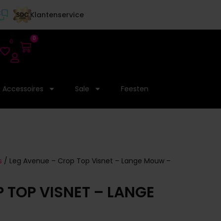
Klantenservice
0
0
Accessoires
Sale
Feesten
s
/ Leg Avenue – Crop Top Visnet – Lange Mouw –
 TOP VISNET – LANGE