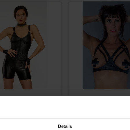
N STEIN – TOP HEIDY – PU-
CUPLOZE LEREN BH – BI
LEER – ZWART
€
59,95
€
87,50
€
127,50
Details