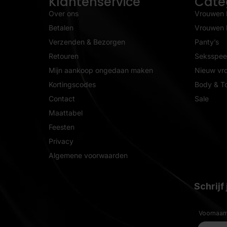
Klantenservice
Cate
Over ons
Vrouwen 
Betalen
Vrouwen l
Verzenden & Bezorgen
Panty’s
Retouren
Seksspeel
Mijn aankoop ongedaan maken
Nieuw vr
Kortingscodes
Body & T
Contact
Sale
Maattabel
Feesten
Privacy
Algemene voorwaarden