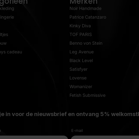
gorieën
Merken
kleding
Noir Handmade
ingerie
Patrice Catanzaro
Kinky Diva
tjes
TOF PARIS
ouw
Benno von Stein
oys cadeau
Leg Avenue
Black Level
Satisfyer
Lovense
Womanizer
Fetish Submissive